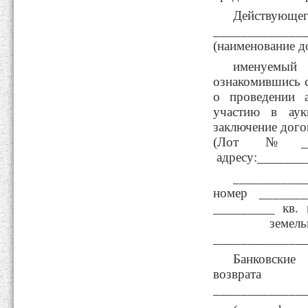
Действу
_____________
(наименование д
именуем
ознакомившись 
о проведении 
участию в аук
заключение дого
(Лот №___)
адресу:______
___________
номер _______
_________ кв. 
земель
_____________
Банковские
возвр
_____________