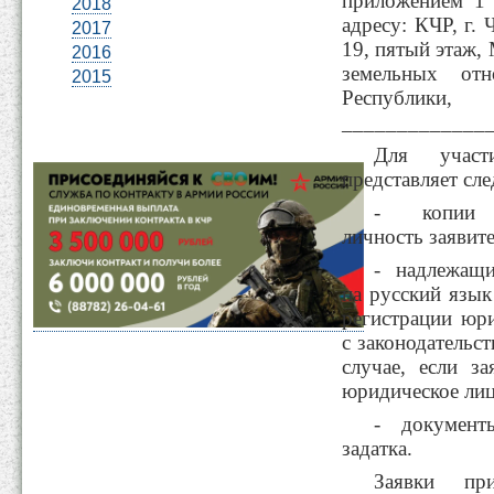
приложением 1
2018
адресу: КЧР, г. 
2017
19, пятый этаж,
2016
земельных отн
2015
Республик
______________
Для участ
представляет сл
- копии до
личность заявите
- надлежащи
на русский язык
регистрации юри
с законодательс
случае, если за
юридическое лиц
- документ
задатка.
Заявки пр