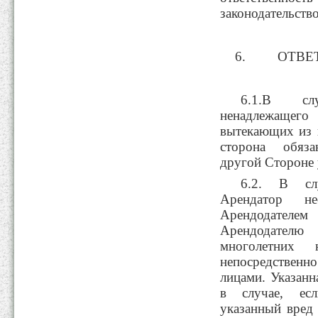
законодательств
ОТВЕ
6.1.В сл
ненадлежащего
вытекающих из 
сторона обяза
другой Стороне 
6.2. В слу
Арендатор не
Арендодател
Арендодател
многолетних 
непосредственн
лицами. Указанн
в случае, ес
указанный вред