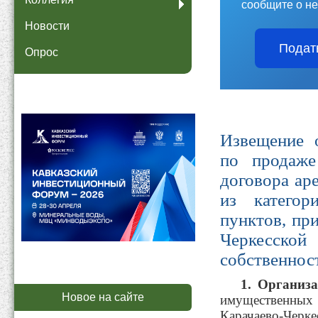
сообщите о не
Новости
Подат
Опрос
Извещение 
по продаже
договора ар
из категор
пунктов, пр
Черкесской
собственнос
1.
Организа
Новое на сайте
имущественны
Карачаево-Черке