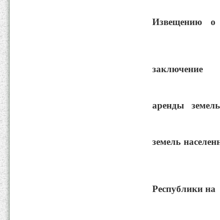
Извещению о
прода
заключ
аренды земель
земель населе
Карача
Республики на
праве 