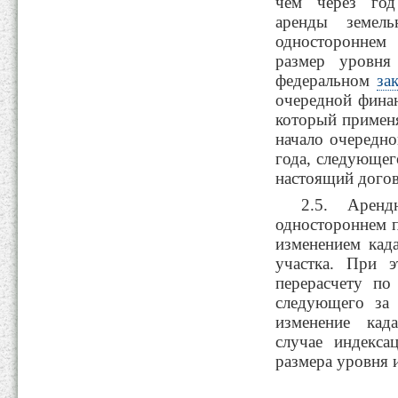
чем через год
аренды земель
одностороннем
размер уровня
федеральном
за
очередной фина
который применя
начало очередно
года, следующег
настоящий догов
2.5. Арендн
одностороннем п
изменением кад
участка. При э
перерасчету по
следующего за
изменение кад
случае индекса
размера уровня 