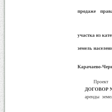
продаже прав
аренд
участка
земель населе
Карачаево-Черк
праве 
Проект
ДОГОВОР
аренды земел
____