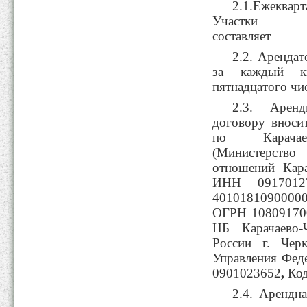
2.1.Ежекварт
Участки 
составляет_____
2.2. Арендат
за каждый кв
пятнадцатого чис
2.3. Арен
договору вноси
по Карачаев
(Министерство
отношений Кара
ИНН 0917012
401018109000
ОГРН 10809170
НБ Карачаево-
России г. Чер
Управления Фед
0901023652
,
Ко
2.4. Арендна