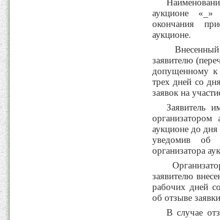
Наименование
аукционе «_»
окончания пр
аукци
Внесенный 
заявителю (переч
допущенному к 
трех дней со дн
заявок на участи
Заявитель и
организатором 
аукционе до дня
уведомив об 
организатора ау
Организатор
заявителю внесе
рабочих дней с
об отзыве заявки
В случае отз