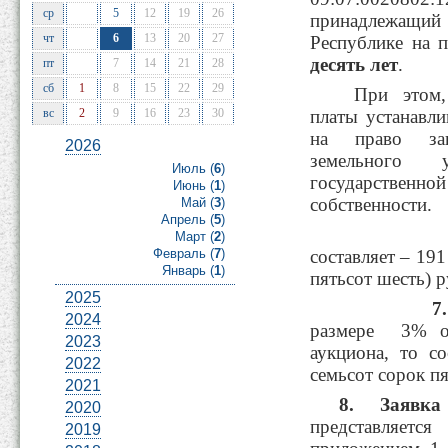
ср
5
12
19
26
принадлежащ
чт
6
13
20
27
Республике на 
десять лет
.
пт
7
14
21
28
сб
1
8
15
22
29
При этом, 
вс
2
9
16
23
30
платы устанавли
на право зак
2026
земельного 
Июль (
6
)
государстве
Июнь (
1
)
собственности.
Май (
3
)
Апрель (
5
)
6.Начал
Март (
2
)
Февраль (
7
)
составляет – 191
Январь (
1
)
пятьсот шесть) р
2025
7.
2024
размере 3% о
2023
аукциона, то с
2022
семьсот сорок пя
2021
8. Заявка
2020
представляет
2019