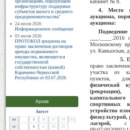
кабинет № 8.
организациям, образующим
инфраструктуру поддержки
4
. Место 
субъектов малого и среднего
аукциона, поря
предпринимательства"
аукциона:
24 июля 2026
Информационное сообщение
Подведе
03 июля 2026
___
.____.2016 
ПРОТОКОЛ аукциона на
Московскому вр
право заключения договоров
ул. Кавказская, д
аренды недвижимого
имущества, являющегося
5. Предм
государственной
право заключен
собственностью (казной)
участка из ка
Карачаево-Черкесской
Республики от 03.07.2026
пунктов, 
физической к
(рекреация)
капитального
Архив
спортивных к
устройство пло
Август
физкультурой, 
пн
3
10
17
24
31
лагерей
,
с ка
вт
4
11
18
25
09:07:0020802