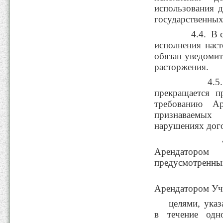
использования 
государственны
4.4. В случ
исполнения нас
обязан уведомит
расторжения.
4.5. Наст
прекращается п
требованию Ар
признаваемых
нарушениях дог
4.5.1. 
Арендатором
предусмотренны
4.5.2. 
Арендатором Уча
целями, ука
в течение одн