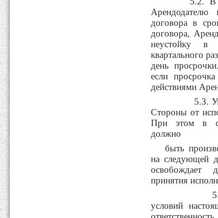
5.2. В слу
Арендодателю 
договора в сро
договора, Арен
неустойку в 
квартального ра
день просрочки
если просрочка
действиями Арен
5.3. Уплат
Стороны от испо
При этом в сл
должно
быть произв
на следующей д
освобождает 
принятия исполне
5.4. В с
условий настоя
ответственнос