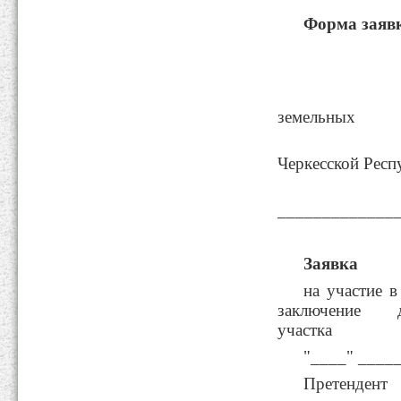
Форма
заяв
Министру
земельных
отнош
Черкесской Респ
_____________
Заявка
на участие в
заключение д
участка
"____" _____
Претендент