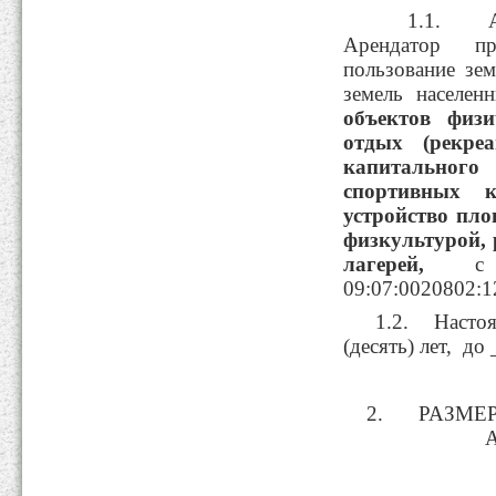
1.1. Аренд
Арендатор п
пользование зе
земель населен
объектов физ
отдых (рекреа
капитального
спортивных к
устройство пло
физкультурой, 
лагерей
,
с ка
09:07:0020802:1
1.2. Насто
(десять) лет, до 
РАЗМЕ