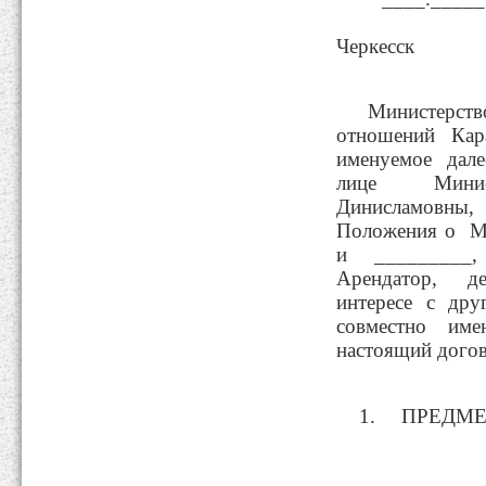
Черке
Министерств
отношений Кара
именуемое дале
лице Минист
Динисламовны,
Положения о Ми
и _________, 
Арендатор, д
интересе с дру
совместно име
настоящий дого
ПРЕДМЕ