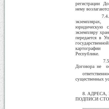
регистрации До
нему возлагаютс
7.4. Дого
экземпляра
юридическую с
экземпляру хран
передается в У
государственн
картографии 
Республике
7.5. Око
Договора не ос
ответстве
существенных
8. АДРЕСА
ПОДПИСИ СТ
_____