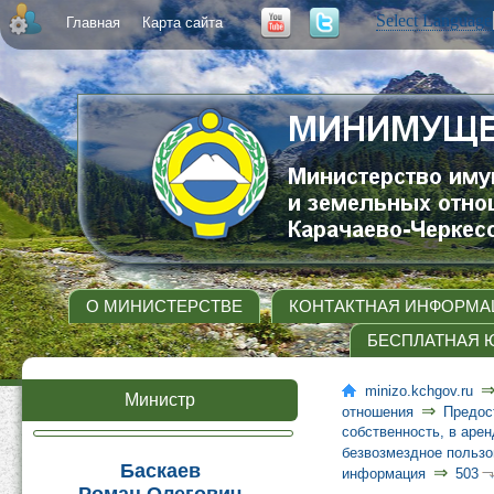
Select Language
Главная
Карта сайта
О МИНИСТЕРСТВЕ
КОНТАКТНАЯ ИНФОРМА
БЕСПЛАТНАЯ 
minizo.kchgov.ru
Министр
⇒
отношения
Предос
собственность, в арен
безвозмездное пользо
Баскаев
⇒
информация
503