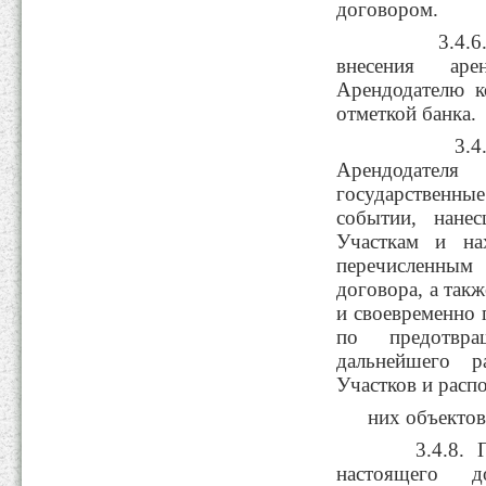
договором.
3.4.6. В 
внесения аре
Арендодателю к
отметкой банка.
3.4.7. Не
Арендодате
государственные
событии, нане
Участкам и на
перечисленным
договора, а так
и своевременно
по предотвр
дальнейшего р
Участков и расп
них объектов
3.4.8. Пос
настоящего д