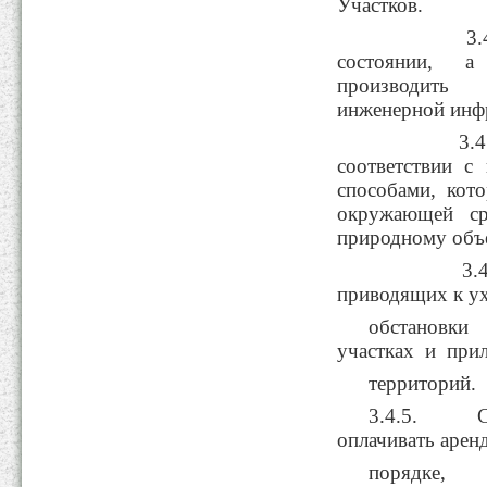
Участков.
3.4.2. С
состоянии, а
производить
инженерной инф
3.4.3. И
соответствии с
способами, кот
окружающей ср
природному объе
3.4.4. Н
приводящих к у
обстановки
участках и при
территорий.
3.4.5. Св
оплачивать арен
порядке, 