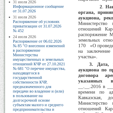
31 июля 2026
2
.
На
Информационное сообщение
от 31.07.2026
органа, приня
31 июля 2026
аукциона, рек
Распоряжение об условиях
Министерство 
приватизации от 31.07.2026
отношений Кара
№ 452
распоряжение М
24 июля 2026
земельных отн
Распоряжение от 06.02.2026
170 «О проведе
№ 85 "О внесении изменений
в распоряжение
на заключение
Министерства
участка».
имущественных и земельных
3. Дата, 
отношений КЧР от 27.10.2021
№ 681 "О перечне имущества,
аукциона по п
находящегося в
договора аре
государственной
указанных 
собственности КЧР,
__.__.2016 в __
предназначенного для
передачи во владение и (или)
времени по ад
в пользование на
Кавказская,
долгосрочной основе
Министерство 
субъектам малого и среднего
отношений Кара
предпринимательства и