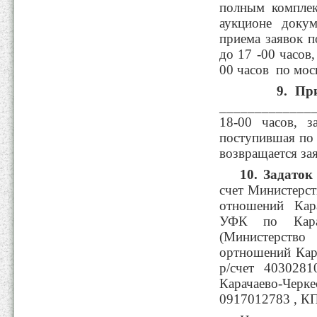
полным комплек
аукционе докум
приема заявок п
до 17 -00 часов,
00 часов по мос
9.
При
______________
18-00 часов, з
поступившая по 
возвращается зая
10.
Задаток
счет Министерс
отношений Кара
УФК по Карача
(Министерство
ортношений Кара
р/счет 403028
Карачаево-Че
0917012783 , К